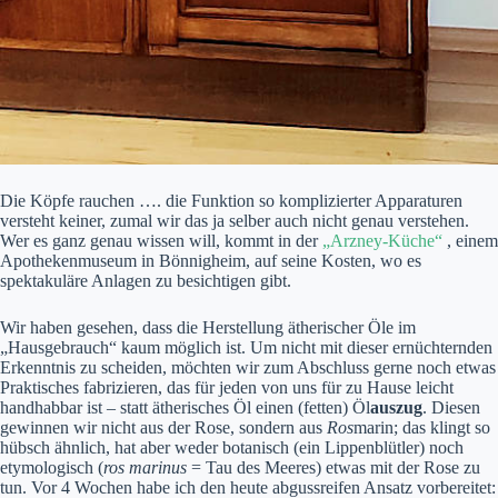
Die Köpfe rauchen …. die Funktion so komplizierter Apparaturen
versteht keiner, zumal wir das ja selber auch nicht genau verstehen.
Wer es ganz genau wissen will, kommt in der
„Arzney-Küche“
, einem
Apothekenmuseum in Bönnigheim, auf seine Kosten, wo es
spektakuläre Anlagen zu besichtigen gibt.
Wir haben gesehen, dass die Herstellung ätherischer Öle im
„Hausgebrauch“ kaum möglich ist. Um nicht mit dieser ernüchternden
Erkenntnis zu scheiden, möchten wir zum Abschluss gerne noch etwas
Praktisches fabrizieren, das für jeden von uns für zu Hause leicht
handhabbar ist – statt ätherisches Öl einen (fetten) Öl
auszug
. Diesen
gewinnen wir nicht aus der Rose, sondern aus
Ros
marin; das klingt so
hübsch ähnlich, hat aber weder botanisch (ein Lippenblütler) noch
etymologisch (
ros marinus
= Tau des Meeres) etwas mit der Rose zu
tun. Vor 4 Wochen habe ich den heute abgussreifen Ansatz vorbereitet: