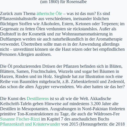
(um 1860) für Rosensalbe
Zurück zum Thema
ätherische Öle
– was ist das nun? Es sind
Pflanzeninhaltsstoffe aus verschiedenen, ineinander löslichen
flüchtigen Stoffen wie Alkoholen, Estern, Ketonen oder Terpenen; im
Gegensatz zu fetten Ölen verdunsten sie rückstandslos. Außer als
Duftstoff in der Kosmetik und zur Wohnraumaromatisierung in
Duftlampen werden sie auch naturheilkundlich in der Aromatherapie
verwendet. Übertreiben sollte man es in der Anwendung allerdings
nicht – unverdünnt können sie die Haut reizen oder bei empfindlichen
Personen Allergien auslösen.
Die Öl produzierenden Drüsen der Pflanzen befinden sich in Blüten,
Blättern, Samen, Fruchtschalen, Wurzeln und sogar bei Bäumen in
Harzen, Rinden und im Holz. Sieglinde hat zur Illustration noch eine
Reihe von Baumölen mitgebracht, z.B. Zirbenkiefernöl und Zedernöl,
das schon die alten Ägypter verwendeten. Wo aber hatten sie das her?
Die Kunst des
Destillierens
ist so alt wie die Welt. Akkadische
Keilschrift-Tafeln geben Hinweise auf mindestens 3.200 Jahre alte
Destillen in Mesopotamien. Ausgrabungen in Nord-Pakistan förderten
primitive Ton-Konstruktionen zu Tage, die auch die Wildrosen-Fee
Susanne Fischer-Rizzi
im Kapitel 7 des anschaulichen Buchs
Pflanzenkraft und Kräuterwunder
von 2015 (Herausgeberin: die 2018