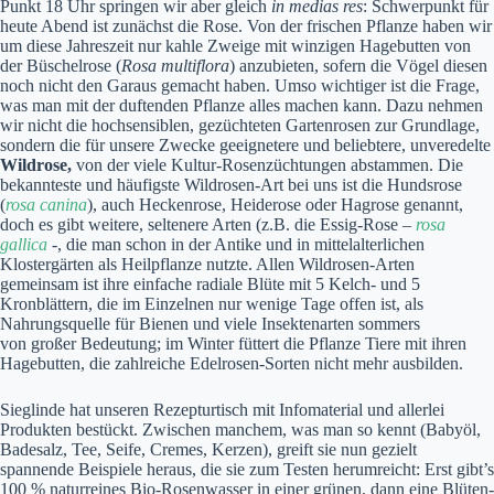
Punkt 18 Uhr springen wir aber gleich
in medias res
: Schwerpunkt für
heute Abend ist zunächst die Rose. Von der frischen Pflanze haben wir
um diese Jahreszeit nur kahle Zweige mit winzigen Hagebutten von
der Büschelrose (
Rosa multiflora
) anzubieten, sofern die Vögel diesen
noch nicht den Garaus gemacht haben. Umso wichtiger ist die Frage,
was man mit der duftenden Pflanze alles machen kann. Dazu nehmen
wir nicht die hochsensiblen, gezüchteten Gartenrosen zur Grundlage,
sondern die für unsere Zwecke geeignetere und beliebtere, unveredelte
Wildrose,
von der viele Kultur-Rosenzüchtungen abstammen. Die
bekannteste und häufigste Wildrosen-Art bei uns ist die Hundsrose
(
rosa canina
), auch Heckenrose, Heiderose oder Hagrose genannt,
doch es gibt weitere, seltenere Arten (z.B. die Essig-Rose –
rosa
gallica
-, die man schon in der Antike und in mittelalterlichen
Klostergärten als Heilpflanze nutzte. Allen Wildrosen-Arten
gemeinsam ist ihre einfache radiale Blüte mit 5 Kelch- und 5
Kronblättern, die im Einzelnen nur wenige Tage offen ist, als
Nahrungsquelle für Bienen und viele Insektenarten sommers
von großer Bedeutung; im Winter füttert die Pflanze Tiere mit ihren
Hagebutten, die zahlreiche Edelrosen-Sorten nicht mehr ausbilden.
Sieglinde hat unseren Rezepturtisch mit Infomaterial und allerlei
Produkten bestückt. Zwischen manchem, was man so kennt (Babyöl,
Badesalz, Tee, Seife, Cremes, Kerzen), greift sie nun gezielt
spannende Beispiele heraus, die sie zum Testen herumreicht: Erst gibt’s
100 % naturreines Bio-Rosenwasser in einer grünen, dann eine Blüten-