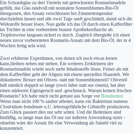
Ein Schraubglas zu drei Vierteln mit getrockneten Rosmarinnadeln
gefüllt, das Glas randvoll mit neutralem Sonnenblumen-Bio-Öl
übergossen, den Ansatz verschlossen bei Zimmertemperatur
durchziehen lassen und alle zwei Tage sanft geschüttelt, damit sich die
Wirkstoffe besser lösen. Nun gieße ich das Öl durch einen Kaffeefilter
im Trichter in eine vorbereitete braune Apothekenflasche ab.
Tropfenweise langsam sickert es durch. Zugleich übergieße ich einen
neuen zuvor vorbereiteten Rosmarin-Ansatz mit dem Bio-Öl, der in 4
Wochen fertig sein wird.
Zwei erfahrene Expertinnen, von denen ich noch etwas lernen
kann,bleiben neben mir stehen. Ein weiteres Zerkleinern der
Rosmarinnadeln würde noch mehr Inhaltsstoffe lösen. Feiner als mit
dem Kaffeefilter geht der Abguss mit einem speziellen Haarsieb. Wir
diskutieren: Besser mit Oliven- statt mit Sonnenblumenöl? Olivenöl
hält nämlich doppelt so lange (zwei Jahre statt nur einem), hat aber
einen stärkeren Eigengeruch und -geschmack. Warum keinen frischen
Rosmarin? Ich habe mich nicht getraut aus Sorge vor
Botulismus
:
Wenn man nicht 100 % sauber arbeitet, kann ein Bakterium namens
Clostridium botulinum
u.U. lebensgefährliche Giftstoffe produzieren.
Zum Glück passiert dies nur sehr selten. Und die Bedenken sind
hinfällig, so lange man das Öl nur zur äußeren Anwendung nutzt –
ohnehin wäre der Ansatz für eine Verwendung als Salatöl viel zu
konzentriert.