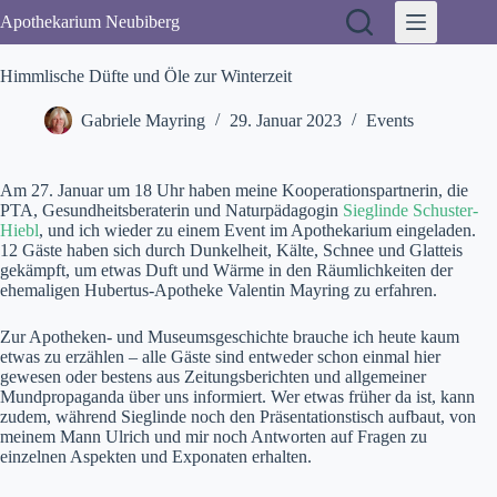
Zum
Apothekarium Neubiberg
Inhalt
springen
Himmlische Düfte und Öle zur Winterzeit
Gabriele Mayring
29. Januar 2023
Events
Am 27. Januar um 18 Uhr haben meine Kooperationspartnerin, die
PTA, Gesundheitsberaterin und Naturpädagogin
Sieglinde Schuster-
Hiebl
, und ich wieder zu einem Event im Apothekarium eingeladen.
12 Gäste haben sich durch Dunkelheit, Kälte, Schnee und Glatteis
gekämpft, um etwas Duft und Wärme in den Räumlichkeiten der
ehemaligen Hubertus-Apotheke Valentin Mayring zu erfahren.
Zur Apotheken- und Museumsgeschichte brauche ich heute kaum
etwas zu erzählen – alle Gäste sind entweder schon einmal hier
gewesen oder bestens aus Zeitungsberichten und allgemeiner
Mundpropaganda über uns informiert. Wer etwas früher da ist, kann
zudem, während Sieglinde noch den Präsentationstisch aufbaut, von
meinem Mann Ulrich und mir noch Antworten auf Fragen zu
einzelnen Aspekten und Exponaten erhalten.