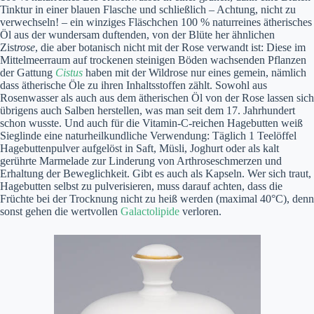
Tinktur in einer blauen Flasche und schließlich – Achtung, nicht zu
verwechseln! – ein winziges Fläschchen 100 % naturreines ätherisches
Öl aus der wundersam duftenden, von der Blüte her ähnlichen
Zist
rose
, die aber botanisch nicht mit der Rose verwandt ist: Diese im
Mittelmeerraum auf trockenen steinigen Böden wachsenden Pflanzen
der Gattung
Cistus
haben mit der Wildrose nur eines gemein, nämlich
dass ätherische Öle zu ihren Inhaltsstoffen zählt. Sowohl aus
Rosenwasser als auch aus dem ätherischen Öl von der Rose lassen sich
übrigens auch Salben herstellen, was man seit dem 17. Jahrhundert
schon wusste. Und auch für die Vitamin-C-reichen Hagebutten weiß
Sieglinde eine naturheilkundliche Verwendung: Täglich 1 Teelöffel
Hagebuttenpulver aufgelöst in Saft, Müsli, Joghurt oder als kalt
gerührte Marmelade zur Linderung von Arthroseschmerzen und
Erhaltung der Beweglichkeit. Gibt es auch als Kapseln. Wer sich traut,
Hagebutten selbst zu pulverisieren, muss darauf achten, dass die
Früchte bei der Trocknung nicht zu heiß werden (maximal 40°C), denn
sonst gehen die wertvollen
Galactolipide
verloren.