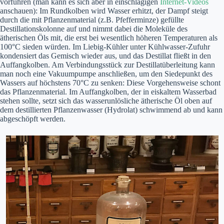
vorführen (man kann es sich aber in einschlägigen
Internet-Videos
anschauen): Im Rundkolben wird Wasser erhitzt, der Dampf steigt
durch die mit Pflanzenmaterial (z.B. Pfefferminze) gefüllte
Destillationskolonne auf und nimmt dabei die Moleküle des
ätherischen Öls mit, die erst bei wesentlich höheren Temperaturen als
100°C sieden würden. Im Liebig-Kühler unter Kühlwasser-Zufuhr
kondensiert das Gemisch wieder aus, und das Destillat fließt in den
Auffangkolben. Am Verbindungsstück zur Destillatüberleitung kann
man noch eine Vakuumpumpe anschließen, um den Siedepunkt des
Wassers auf höchstens 70°C zu senken: Diese Vorgehensweise schont
das Pflanzenmaterial. Im Auffangkolben, der in eiskaltem Wasserbad
stehen sollte, setzt sich das wasserunlösliche ätherische Öl oben auf
dem destillierten Pflanzenwasser (Hydrolat) schwimmend ab und kann
abgeschöpft werden.