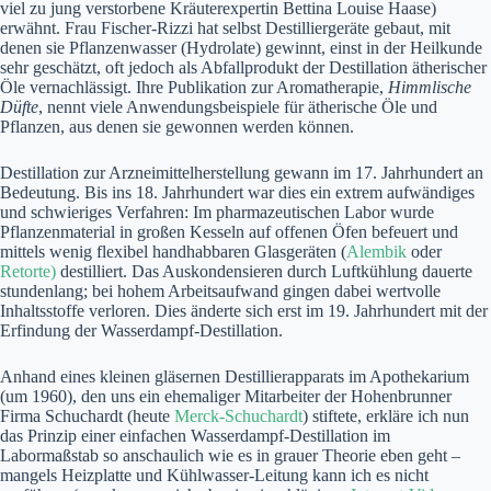
viel zu jung verstorbene Kräuterexpertin Bettina Louise Haase)
erwähnt. Frau Fischer-Rizzi hat selbst Destilliergeräte gebaut, mit
denen sie Pflanzenwasser (Hydrolate) gewinnt, einst in der Heilkunde
sehr geschätzt, oft jedoch als Abfallprodukt der Destillation ätherischer
Öle vernachlässigt. Ihre Publikation zur Aromatherapie,
Himmlische
Düfte
, nennt viele Anwendungsbeispiele für ätherische Öle und
Pflanzen, aus denen sie gewonnen werden können.
Destillation zur Arzneimittelherstellung gewann im 17. Jahrhundert an
Bedeutung. Bis ins 18. Jahrhundert war dies ein extrem aufwändiges
und schwieriges Verfahren: Im pharmazeutischen Labor wurde
Pflanzenmaterial in großen Kesseln auf offenen Öfen befeuert und
mittels wenig flexibel handhabbaren Glasgeräten (
Alembik
oder
Retorte)
destilliert. Das Auskondensieren durch Luftkühlung dauerte
stundenlang; bei hohem Arbeitsaufwand gingen dabei wertvolle
Inhaltsstoffe verloren. Dies änderte sich erst im 19. Jahrhundert mit der
Erfindung der Wasserdampf-Destillation.
Anhand eines kleinen gläsernen Destillierapparats im Apothekarium
(um 1960), den uns ein ehemaliger Mitarbeiter der Hohenbrunner
Firma Schuchardt (heute
Merck-Schuchardt
) stiftete, erkläre ich nun
das Prinzip einer einfachen Wasserdampf-Destillation im
Labormaßstab so anschaulich wie es in grauer Theorie eben geht –
mangels Heizplatte und Kühlwasser-Leitung kann ich es nicht