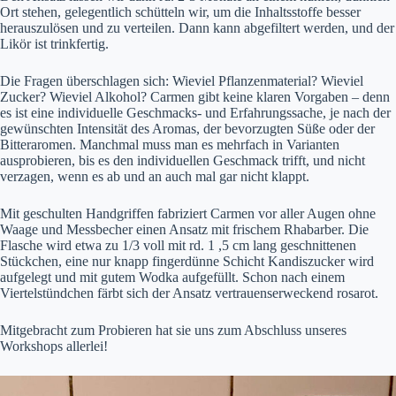
Ort stehen, gelegentlich schütteln wir, um die Inhaltsstoffe besser
herauszulösen und zu verteilen. Dann kann abgefiltert werden, und der
Likör ist trinkfertig.
Die Fragen überschlagen sich: Wieviel Pflanzenmaterial? Wieviel
Zucker? Wieviel Alkohol? Carmen gibt keine klaren Vorgaben – denn
es ist eine individuelle Geschmacks- und Erfahrungssache, je nach der
gewünschten Intensität des Aromas, der bevorzugten Süße oder der
Bitteraromen. Manchmal muss man es mehrfach in Varianten
ausprobieren, bis es den individuellen Geschmack trifft, und nicht
verzagen, wenn es ab und an auch mal gar nicht klappt.
Mit geschulten Handgriffen fabriziert Carmen vor aller Augen ohne
Waage und Messbecher einen Ansatz mit frischem Rhabarber. Die
Flasche wird etwa zu 1/3 voll mit rd. 1 ,5 cm lang geschnittenen
Stückchen, eine nur knapp fingerdünne Schicht Kandiszucker wird
aufgelegt und mit gutem Wodka aufgefüllt. Schon nach einem
Viertelstündchen färbt sich der Ansatz vertrauenserweckend rosarot.
Mitgebracht zum Probieren hat sie uns zum Abschluss unseres
Workshops allerlei!