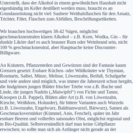
Unterstellt, dass der Alkohol in einem gewöhnlichen Haushalt nicht
eigenhändig im Keller destilliert werden muss, braucht es an
Grundausrüstung nicht viel: Saubere Weithalsflaschen für den Ansatz,
Trichter, Filter, Flaschen zum Abfüllen, Beschriftungsetiketten.
Wir brauchen hochwertigen 38-42 %igen, möglichst
geschmacksneutralen klaren Alkohol – z.B. Korn, Wodka, Gin – für
dunkle Liköre darf es auch brauner Rum oder Weinbrand sein, nicht
100 % geschmacksneutral, aber Hauptsache keine Discounter-
Billigware.
An Kräutern, Pflanzenteilen und Gewürzen sind der Fantasie kaum
Grenzen gesetzt: Essbare Küchen- oder Wildkräuter wie Thymian,
Rosmarin, Salbei, Minze, Melisse, Löwenzahn, Beifuß, Schafgarbe
und viele andere sind möglich, was immer die Jahreszeit schon hergibt,
die lindgrünen jungen Blätter frischer Triebe von z.B. Buche und
Linde, die jungen Nadeln („Maiwipfel“) von Fichte und Tanne,
Knospen (z.B. Pappel), Blüten aller Art (z.B. von Löwenzahn,
Kirsche, Weißdorn, Holunder), für bittere Varianten auch Wurzeln
(z.B. Löwenzahn, Engelwurz, Baldrianwurzel, Bärwurz), Samen als
Geschmacksverstärker (Kümmel, Anis, Fenchel), später im Jahr
essbare Beeren und vollreifes saisonales Obst, möglichst regional und
in Bio-Qualität. Selbstverständlich darf man keine Giftpflanze
erwischen; so sollte man sich als Anfänger nicht gerade an der