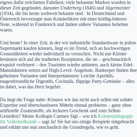
eigens dafür errichteten Fabriken; viele bekannte Marken wurden in
dieser Zeit gegründet, darunter
Underberg
(1846) und
Jägermeister
(1934), die bis heute weltweit bekannt sind. In Deutschland und
Österreich bevorzugte man Kräuterliköre mit einer kräftig-bitteren
Note, während in Frankreich und Italien süßere Varianten beliebter
waren.
Und heute? In einer Zeit, in der wir industrielle Standardware in jedem
Supermarkt kaufen können, liegt es im Trend, sich an hochwertigen
Genusslikören wieder individuell zu versuchen. Nicht nur Klöster
besinnen sich auf die tradierten Rezepturen, die sie – geschmacklich
exquisit verfeinert – den Touristen wieder anbieten, auch kleine Edel-
Manufakturen setzen auf High-Level- Angebote, Barkeeper finden ihre
geheimen Varianten und Interpretationen: Leichte Aperitifs,
magenfreundliche Digestifs, Cocktails, flippige Party-Getränke – alles
ist dabei, was das Herz begehrt.
Da liegt die Frage nahe: Können wir das nicht auch selbst mit solider
Expertise und überschaubaren Mitteln einmal probieren – ganz ohne
artifizielle Zusatzstoffe, als leckeres Geschenk und zum Selbst-
Genießen? Meine Kollegin Carmen Sigl – wie ich
Kräuterpädagogin
für Volksheilkunde
– sagt Ja! Sie hat uns einige Beispiele mitgebracht
und erklärt uns nun anschaulich die Grundregeln, wie es geht.