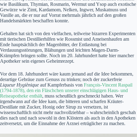
wie Basilikum, Thymian, Rosmarin, Wermut und Ysop auch exotische
Gewürze wie Zimt, Kardamom, Nelken, Ingwer, Muskatnuss und
Vanille an, die er nur auf Vorrat mehrmals jährlich auf den großen
Handelsmärkten beschaffen konnte.
Gehalten hat sich von den vielfachen, teilweise bizarren Experimenten
mit tierischen Destillierhilfen wie Rossmist und Ameisenhaufen am
Ende hauptsächlich der Magenbitter, der Entlastung bei
Verdauungsstörungen, Blähungen und leichten Magen-Darm-
Krämpfen bringen sollte. Noch im 20. Jahrhundert hatte hier mancher
Apotheker sein eigenes Geheimrezept.
Vor dem 18. Jahrhundert wäre kaum jemand auf die Idee bekommen,
derartige Gebräue zum Genuss zu trinken; noch der zuckerfreie
Liqueur Hygiènique
auf Kampferbasis von
François-Vincent Raspail
(1794-1878), den ein Fläschchen unserer einschlägigen Haus- und
Reiseapotheke enthält
, muss scheußlich geschmeckt haben. Wer
irgendwann auf die Idee kam, die bitteren und scharfen Kräuter-
Destillate mit Zucker, Honig oder Sirup zu versetzen, ist
wissenschaftlich nicht mehr nachvollziehbar – wahrscheinlich geschah
dies nach und nach sowohl in den Klöstern als auch in den Apotheken
zeitversetzt, um die Einnahme der Arznei erträglicher zu machen.