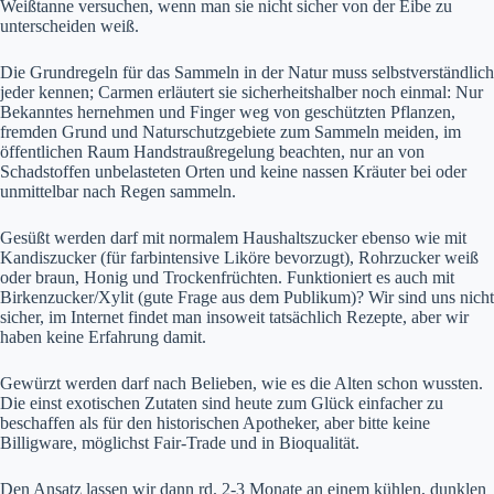
Weißtanne versuchen, wenn man sie nicht sicher von der Eibe zu
unterscheiden weiß.
Die Grundregeln für das Sammeln in der Natur muss selbstverständlich
jeder kennen; Carmen erläutert sie sicherheitshalber noch einmal: Nur
Bekanntes hernehmen und Finger weg von geschützten Pflanzen,
fremden Grund und Naturschutzgebiete zum Sammeln meiden, im
öffentlichen Raum Handstraußregelung beachten, nur an von
Schadstoffen unbelasteten Orten und keine nassen Kräuter bei oder
unmittelbar nach Regen sammeln.
Gesüßt werden darf mit normalem Haushaltszucker ebenso wie mit
Kandiszucker (für farbintensive Liköre bevorzugt), Rohrzucker weiß
oder braun, Honig und Trockenfrüchten. Funktioniert es auch mit
Birkenzucker/Xylit (gute Frage aus dem Publikum)? Wir sind uns nicht
sicher, im Internet findet man insoweit tatsächlich Rezepte, aber wir
haben keine Erfahrung damit.
Gewürzt werden darf nach Belieben, wie es die Alten schon wussten.
Die einst exotischen Zutaten sind heute zum Glück einfacher zu
beschaffen als für den historischen Apotheker, aber bitte keine
Billigware, möglichst Fair-Trade und in Bioqualität.
Den Ansatz lassen wir dann rd. 2-3 Monate an einem kühlen, dunklen