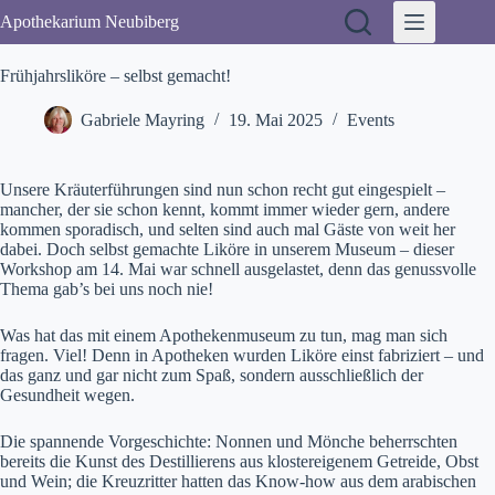
Zum
Apothekarium Neubiberg
Inhalt
springen
Frühjahrsliköre – selbst gemacht!
Gabriele Mayring
19. Mai 2025
Events
Unsere Kräuterführungen sind nun schon recht gut eingespielt –
mancher, der sie schon kennt, kommt immer wieder gern, andere
kommen sporadisch, und selten sind auch mal Gäste von weit her
dabei. Doch selbst gemachte Liköre in unserem Museum – dieser
Workshop am 14. Mai war schnell ausgelastet, denn das genussvolle
Thema gab’s bei uns noch nie!
Was hat das mit einem Apothekenmuseum zu tun, mag man sich
fragen. Viel! Denn in Apotheken wurden Liköre einst fabriziert – und
das ganz und gar nicht zum Spaß, sondern ausschließlich der
Gesundheit wegen.
Die spannende Vorgeschichte: Nonnen und Mönche beherrschten
bereits die Kunst des Destillierens aus klostereigenem Getreide, Obst
und Wein; die Kreuzritter hatten das Know-how aus dem arabischen