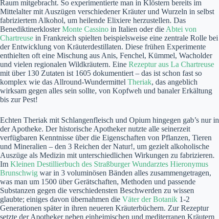
Raum mitgebracht. So experimentierte man in Klöstern bereits im
Mittelalter mit Auszügen verschiedener Kräuter und Wurzeln in selbst
fabriziertem Alkohol, um heilende Elixiere herzustellen. Das
Benediktinerkloster
Monte Cassino
in Italien oder die
Abtei von
Chartreuse
in Frankreich spielten beispielsweise eine zentrale Rolle bei
der Entwicklung von Kräuterdestillaten. Diese frühen Experimente
enthielten oft eine Mischung aus Anis, Fenchel, Kümmel, Wacholder
und vielen regionalen Wildkräutern. Eine
Rezeptur aus La Chartreuse
mit über 130 Zutaten ist 1605 dokumentiert – das ist schon fast so
komplex wie das Allround-Wundermittel
Theriak
, das angeblich
wirksam gegen alles sein sollte, von Kopfweh und banaler Erkältung
bis zur Pest!
Echten Theriak mit Schlangenfleisch und Opium hingegen gab’s nur in
der Apotheke. Der historische Apotheker nutzte alle seinerzeit
verfügbaren Kenntnisse über die Eigenschaften von Pflanzen, Tieren
und Mineralien – den 3 Reichen der Natur!, um gezielt alkoholische
Auszüge als Medizin mit unterschiedlichen Wirkungen zu fabrizieren.
Im
Kleinen Destillierbuch des Straßburger Wundarztes Hieronymus
Brunschwig
war in 3 voluminösen Bänden alles zusammengetragen,
was man um 1500 über Gerätschaften, Methoden und passende
Substanzen gegen die verschiedensten Beschwerden zu wissen
glaubte; einiges davon übernahmen die
Väter der Botanik
1-2
Generationen später in ihren neueren Kräuterbüchern. Zur Rezeptur
setzte der Apotheker neben einheimischen und mediterranen Kräutern