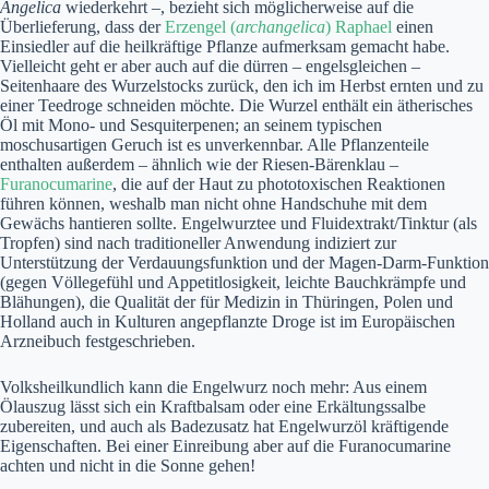
Angelica
wiederkehrt –, bezieht sich möglicherweise auf die
Überlieferung, dass der
Erzengel (
archangelica
) Raphael
einen
Einsiedler auf die heilkräftige Pflanze aufmerksam gemacht habe.
Vielleicht geht er aber auch auf die dürren – engelsgleichen –
Seitenhaare des Wurzelstocks zurück, den ich im Herbst ernten und zu
einer Teedroge schneiden möchte. Die Wurzel enthält ein ätherisches
Öl mit Mono- und Sesquiterpenen; an seinem typischen
moschusartigen Geruch ist es unverkennbar. Alle Pflanzenteile
enthalten außerdem – ähnlich wie der Riesen-Bärenklau –
Furanocumarine
, die auf der Haut zu phototoxischen Reaktionen
führen können, weshalb man nicht ohne Handschuhe mit dem
Gewächs hantieren sollte. Engelwurztee und Fluidextrakt/Tinktur (als
Tropfen) sind nach traditioneller Anwendung indiziert zur
Unterstützung der Verdauungsfunktion und der Magen-Darm-Funktion
(gegen Völlegefühl und Appetitlosigkeit, leichte Bauchkrämpfe und
Blähungen), die Qualität der für Medizin in Thüringen, Polen und
Holland auch in Kulturen angepflanzte Droge ist im Europäischen
Arzneibuch festgeschrieben.
Volksheilkundlich kann die Engelwurz noch mehr: Aus einem
Ölauszug lässt sich ein Kraftbalsam oder eine Erkältungssalbe
zubereiten, und auch als Badezusatz hat Engelwurzöl kräftigende
Eigenschaften. Bei einer Einreibung aber auf die Furanocumarine
achten und nicht in die Sonne gehen!