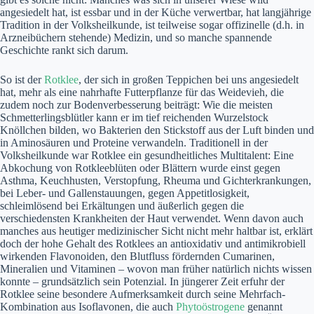
angesiedelt hat, ist essbar und in der Küche verwertbar, hat langjährige
Tradition in der Volksheilkunde, ist teilweise sogar offizinelle (d.h. in
Arzneibüchern stehende) Medizin, und so manche spannende
Geschichte rankt sich darum.
So ist der
Rotklee
, der sich in großen Teppichen bei uns angesiedelt
hat, mehr als eine nahrhafte Futterpflanze für das Weidevieh, die
zudem noch zur Bodenverbesserung beiträgt: Wie die meisten
Schmetterlingsblütler kann er im tief reichenden Wurzelstock
Knöllchen bilden, wo Bakterien den Stickstoff aus der Luft binden und
in Aminosäuren und Proteine verwandeln. Traditionell in der
Volksheilkunde war Rotklee ein gesundheitliches Multitalent: Eine
Abkochung von Rotkleeblüten oder Blättern wurde einst gegen
Asthma, Keuchhusten, Verstopfung, Rheuma und Gichterkrankungen,
bei Leber- und Gallenstauungen, gegen Appetitlosigkeit,
schleimlösend bei Erkältungen und äußerlich gegen die
verschiedensten Krankheiten der Haut verwendet. Wenn davon auch
manches aus heutiger medizinischer Sicht nicht mehr haltbar ist, erklärt
doch der hohe Gehalt des Rotklees an antioxidativ und antimikrobiell
wirkenden Flavonoiden, den Blutfluss fördernden Cumarinen,
Mineralien und Vitaminen – wovon man früher natürlich nichts wissen
konnte – grundsätzlich sein Potenzial. In jüngerer Zeit erfuhr der
Rotklee seine besondere Aufmerksamkeit durch seine Mehrfach-
Kombination aus Isoflavonen, die auch
Phytoöstrogene
genannt