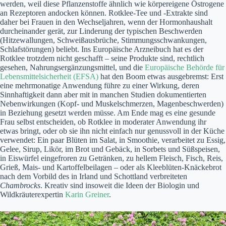
werden, weil diese Pflanzenstoffe ähnlich wie körpereigene Östrogene
an Rezeptoren andocken können. Rotklee-Tee und -Extrakte sind
daher bei Frauen in den Wechseljahren, wenn der Hormonhaushalt
durcheinander gerät, zur Linderung der typischen Beschwerden
(Hitzewallungen, Schweißausbrüche, Stimmungsschwankungen,
Schlafstörungen) beliebt. Ins Europäische Arzneibuch hat es der
Rotklee trotzdem nicht geschafft – seine Produkte sind, rechtlich
gesehen, Nahrungsergänzungsmittel, und die
Europäische Behörde für
Lebensmittelsicherheit (EFSA)
hat den Boom etwas ausgebremst: Erst
eine mehrmonatige Anwendung führe zu einer Wirkung, deren
Sinnhaftigkeit dann aber mit in manchen Studien dokumentierten
Nebenwirkungen (Kopf- und Muskelschmerzen, Magenbeschwerden)
in Beziehung gesetzt werden müsse. Am Ende mag es eine gesunde
Frau selbst entscheiden, ob Rotklee in moderater Anwendung ihr
etwas bringt, oder ob sie ihn nicht einfach nur genussvoll in der Küche
verwendet: Ein paar Blüten im Salat, in Smoothie, verarbeitet zu Essig,
Gelee, Sirup, Likör, im Brot und Gebäck, in Sorbets und Süßspeisen,
in Eiswürfel eingefroren zu Getränken, zu hellem Fleisch, Fisch, Reis,
Grieß, Mais- und Kartoffelbeilagen – oder als Kleeblüten-Knäckebrot
nach dem Vorbild des in Irland und Schottland verbreiteten
Chambrocks
. Kreativ sind insoweit die Ideen der Biologin und
Wildkräuterexpertin
Karin Greiner
.