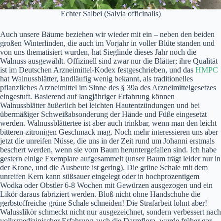
Echter Salbei (Salvia officinalis)
Auch unsere Bäume beziehen wir wieder mit ein – neben den beiden
großen Winterlinden, die auch im Vorjahr in voller Blüte standen und
von uns thematisiert wurden, hat Sieglinde dieses Jahr noch die
Walnuss ausgewählt. Offizinell sind zwar nur die Blätter; ihre Qualität
ist im Deutschen Arzneimittel-Kodex festgeschrieben, und das
HMPC
hat Walnussblätter, landläufig wenig bekannt, als traditionelles
pflanzliches Arzneimittel im Sinne des § 39a des Arzneimittelgesetzes
eingestuft. Basierend auf langjähriger Erfahrung können
Walnussblätter äußerlich bei leichten Hautentzündungen und bei
übermäßiger Schweißabsonderung der Hände und Füße eingesetzt
werden. Walnussblättertee ist aber auch trinkbar, wenn man den leicht
bitteren-zitronigen Geschmack mag. Noch mehr interessieren uns aber
jetzt die unreifen Nüsse, die uns in der Zeit rund um Johanni erstmals
beschert werden, wenn sie vom Baum heruntergefallen sind. Ich habe
gestern einige Exemplare aufgesammelt (unser Baum trägt leider nur in
der Krone, und die Ausbeute ist gering). Die grüne Schale mit dem
unreifen Kern kann süßsauer eingelegt oder in hochprozentigem
Wodka oder Obstler 6-8 Wochen mit Gewürzen ausgezogen und ein
Likör daraus fabriziert werden. Bloß nicht ohne Handschuhe die
gerbstoffreiche grüne Schale schneiden! Die Strafarbeit lohnt aber!
Walusslikör schmeckt nicht nur ausgezeichnet, sondern verbessert nach
volksmedizinischer Erfahrung auch die Darmflora, wurde früher gar