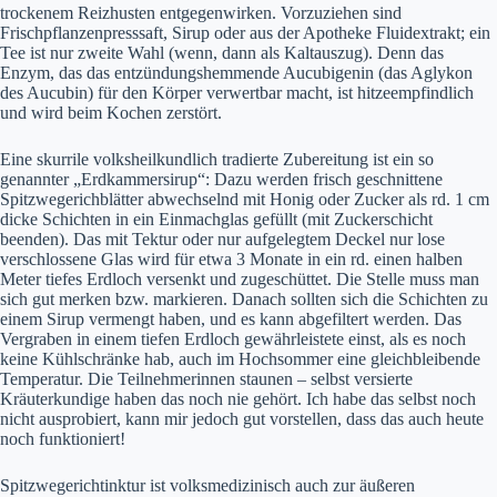
trockenem Reizhusten entgegenwirken. Vorzuziehen sind
Frischpflanzenpresssaft, Sirup oder aus der Apotheke Fluidextrakt; ein
Tee ist nur zweite Wahl (wenn, dann als Kaltauszug). Denn das
Enzym, das das entzündungshemmende Aucubigenin (das Aglykon
des Aucubin) für den Körper verwertbar macht, ist hitzeempfindlich
und wird beim Kochen zerstört.
Eine skurrile volksheilkundlich tradierte Zubereitung ist ein so
genannter „Erdkammersirup“: Dazu werden frisch geschnittene
Spitzwegerichblätter abwechselnd mit Honig oder Zucker als rd. 1 cm
dicke Schichten in ein Einmachglas gefüllt (mit Zuckerschicht
beenden). Das mit Tektur oder nur aufgelegtem Deckel nur lose
verschlossene Glas wird für etwa 3 Monate in ein rd. einen halben
Meter tiefes Erdloch versenkt und zugeschüttet. Die Stelle muss man
sich gut merken bzw. markieren. Danach sollten sich die Schichten zu
einem Sirup vermengt haben, und es kann abgefiltert werden. Das
Vergraben in einem tiefen Erdloch gewährleistete einst, als es noch
keine Kühlschränke hab, auch im Hochsommer eine gleichbleibende
Temperatur. Die Teilnehmerinnen staunen – selbst versierte
Kräuterkundige haben das noch nie gehört. Ich habe das selbst noch
nicht ausprobiert, kann mir jedoch gut vorstellen, dass das auch heute
noch funktioniert!
Spitzwegerichtinktur ist volksmedizinisch auch zur äußeren