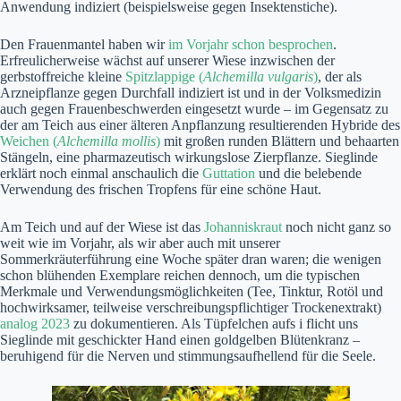
Anwendung indiziert (beispielsweise gegen Insektenstiche).
Den Frauenmantel haben wir
im Vorjahr schon besprochen
.
Erfreulicherweise wächst auf unserer Wiese inzwischen der
gerbstoffreiche kleine
Spitzlappige (
Alchemilla vulgaris
)
, der als
Arzneipflanze gegen Durchfall indiziert ist und in der Volksmedizin
auch gegen Frauenbeschwerden eingesetzt wurde – im Gegensatz zu
der am Teich aus einer älteren Anpflanzung resultierenden Hybride des
Weiche
n
(
Alchemilla mollis
)
mit großen runden Blättern und behaarten
Stängeln, eine pharmazeutisch wirkungslose Zierpflanze. Sieglinde
erklärt noch einmal anschaulich die
Guttation
und die belebende
Verwendung des frischen Tropfens für eine schöne Haut.
Am Teich und auf der Wiese ist das
Johanniskraut
noch nicht ganz so
weit wie im Vorjahr, als wir aber auch mit unserer
Sommerkräuterführung eine Woche später dran waren; die wenigen
schon blühenden Exemplare reichen dennoch, um die typischen
Merkmale und Verwendungsmöglichkeiten (Tee, Tinktur, Rotöl und
hochwirksamer, teilweise verschreibungspflichtiger Trockenextrakt)
analog 2023
zu dokumentieren. Als Tüpfelchen aufs i flicht uns
Sieglinde mit geschickter Hand einen goldgelben Blütenkranz –
beruhigend für die Nerven und stimmungsaufhellend für die Seele.