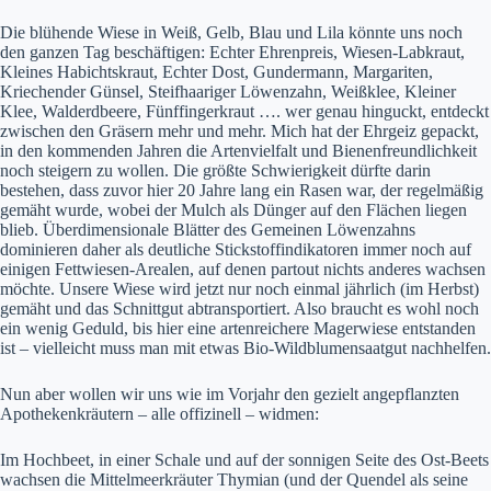
Die blühende Wiese in Weiß, Gelb, Blau und Lila könnte uns noch
den ganzen Tag beschäftigen: Echter Ehrenpreis, Wiesen-Labkraut,
Kleines Habichtskraut, Echter Dost, Gundermann, Margariten,
Kriechender Günsel, Steifhaariger Löwenzahn, Weißklee, Kleiner
Klee, Walderdbeere, Fünffingerkraut …. wer genau hinguckt, entdeckt
zwischen den Gräsern mehr und mehr. Mich hat der Ehrgeiz gepackt,
in den kommenden Jahren die Artenvielfalt und Bienenfreundlichkeit
noch steigern zu wollen. Die größte Schwierigkeit dürfte darin
bestehen, dass zuvor hier 20 Jahre lang ein Rasen war, der regelmäßig
gemäht wurde, wobei der Mulch als Dünger auf den Flächen liegen
blieb. Überdimensionale Blätter des Gemeinen Löwenzahns
dominieren daher als deutliche Stickstoffindikatoren immer noch auf
einigen Fettwiesen-Arealen, auf denen partout nichts anderes wachsen
möchte. Unsere Wiese wird jetzt nur noch einmal jährlich (im Herbst)
gemäht und das Schnittgut abtransportiert. Also braucht es wohl noch
ein wenig Geduld, bis hier eine artenreichere Magerwiese entstanden
ist – vielleicht muss man mit etwas Bio-Wildblumensaatgut nachhelfen.
Nun aber wollen wir uns wie im Vorjahr den gezielt angepflanzten
Apothekenkräutern – alle offizinell – widmen:
Im Hochbeet, in einer Schale und auf der sonnigen Seite des Ost-Beets
wachsen die Mittelmeerkräuter Thymian (und der Quendel als seine