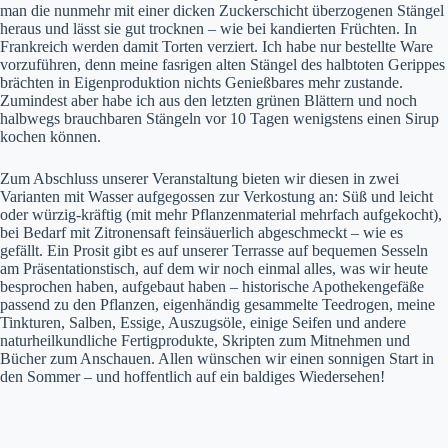
man die nunmehr mit einer dicken Zuckerschicht überzogenen Stängel
heraus und lässt sie gut trocknen – wie bei kandierten Früchten. In
Frankreich werden damit Torten verziert. Ich habe nur bestellte Ware
vorzuführen, denn meine fasrigen alten Stängel des halbtoten Gerippes
brächten in Eigenproduktion nichts Genießbares mehr zustande.
Zumindest aber habe ich aus den letzten grünen Blättern und noch
halbwegs brauchbaren Stängeln vor 10 Tagen wenigstens einen Sirup
kochen können.
Zum Abschluss unserer Veranstaltung bieten wir diesen in zwei
Varianten mit Wasser aufgegossen zur Verkostung an: Süß und leicht
oder würzig-kräftig (mit mehr Pflanzenmaterial mehrfach aufgekocht),
bei Bedarf mit Zitronensaft feinsäuerlich abgeschmeckt – wie es
gefällt. Ein Prosit gibt es auf unserer Terrasse auf bequemen Sesseln
am Präsentationstisch, auf dem wir noch einmal alles, was wir heute
besprochen haben, aufgebaut haben – historische Apothekengefäße
passend zu den Pflanzen, eigenhändig gesammelte Teedrogen, meine
Tinkturen, Salben, Essige, Auszugsöle, einige Seifen und andere
naturheilkundliche Fertigprodukte, Skripten zum Mitnehmen und
Bücher zum Anschauen. Allen wünschen wir einen sonnigen Start in
den Sommer – und hoffentlich auf ein baldiges Wiedersehen!