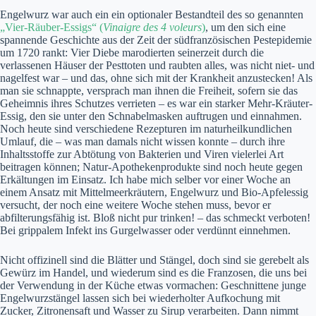
Engelwurz war auch ein ein optionaler Bestandteil des so genannten
„Vier-Räuber-Essigs“ (
Vinaigre des 4 voleurs
)
, um den sich eine
spannende Geschichte aus der Zeit der südfranzösischen Pestepidemie
um 1720 rankt: Vier Diebe marodierten seinerzeit durch die
verlassenen Häuser der Pesttoten und raubten alles, was nicht niet- und
nagelfest war – und das, ohne sich mit der Krankheit anzustecken! Als
man sie schnappte, versprach man ihnen die Freiheit, sofern sie das
Geheimnis ihres Schutzes verrieten – es war ein starker Mehr-Kräuter-
Essig, den sie unter den Schnabelmasken auftrugen und einnahmen.
Noch heute sind verschiedene Rezepturen im naturheilkundlichen
Umlauf, die – was man damals nicht wissen konnte – durch ihre
Inhaltsstoffe zur Abtötung von Bakterien und Viren vielerlei Art
beitragen können; Natur-Apothekenprodukte sind noch heute gegen
Erkältungen im Einsatz. Ich habe mich selber vor einer Woche an
einem Ansatz mit Mittelmeerkräutern, Engelwurz und Bio-Apfelessig
versucht, der noch eine weitere Woche stehen muss, bevor er
abfilterungsfähig ist. Bloß nicht pur trinken! – das schmeckt verboten!
Bei grippalem Infekt ins Gurgelwasser oder verdünnt einnehmen.
Nicht offizinell sind die Blätter und Stängel, doch sind sie gerebelt als
Gewürz im Handel, und wiederum sind es die Franzosen, die uns bei
der Verwendung in der Küche etwas vormachen: Geschnittene junge
Engelwurzstängel lassen sich bei wiederholter Aufkochung mit
Zucker, Zitronensaft und Wasser zu Sirup verarbeiten. Dann nimmt