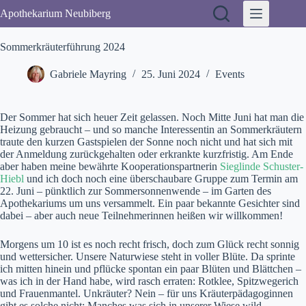
Zum
Apothekarium Neubiberg
Inhalt
springen
Sommerkräuterführung 2024
Gabriele Mayring
25. Juni 2024
Events
Der Sommer hat sich heuer Zeit gelassen. Noch Mitte Juni hat man die
Heizung gebraucht – und so manche Interessentin an Sommerkräutern
traute den kurzen Gastspielen der Sonne noch nicht und hat sich mit
der Anmeldung zurückgehalten oder erkrankte kurzfristig. Am Ende
aber haben meine bewährte Kooperationspartnerin
Sieglinde Schuster-
Hiebl
und ich doch noch eine überschaubare Gruppe zum Termin am
22. Juni – pünktlich zur Sommersonnenwende – im Garten des
Apothekariums um uns versammelt. Ein paar bekannte Gesichter sind
dabei – aber auch neue Teilnehmerinnen heißen wir willkommen!
Morgens um 10 ist es noch recht frisch, doch zum Glück recht sonnig
und wettersicher. Unsere Naturwiese steht in voller Blüte. Da sprinte
ich mitten hinein und pflücke spontan ein paar Blüten und Blättchen –
was ich in der Hand habe, wird rasch erraten: Rotklee, Spitzwegerich
und Frauenmantel. Unkräuter? Nein – für uns Kräuterpädagoginnen
gibt es solche nicht: Manches was sich in unserer Wiese wild