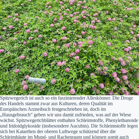
Spitzwegerich ist auch so ein faszinierender Alleskönner. Die Droge
des Handels stammt zwar aus Kulturen, deren Qualität im
Europäischen Arzneibuch festgeschrieben ist, doch im
„Hausgebrauch“ geben wir uns damit zufrieden, was auf der Wiese
wächst. Spitzwegerichblätter enthalten Schleimstoffe, Phenylethanoide
und Iridoidglykoside (insbesondere Aucubin). Die Schleimstoffe legen
sich bei Katarrhen der oberen Luftwege schützend über die
Schleimhäute im Mund- und Rachenraum und können somit auch