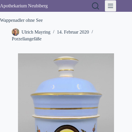
Zum
Apothekarium Neubiberg
Inhalt
springen
Wappenadler ohne See
Ulrich Mayring
14. Februar 2020
Porzellangefäße