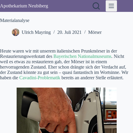
Zum
Apothekarium Neubiberg
Inhalt
springen
Materialanalyse
Ulrich Mayring
20. Juli 2021
Mörser
Heute waren wir mit unserem italienischen Prunkmörser in der
Restaurierungswerkstatt des
Bayerischen Nationalmuseums
. Nicht
weil es etwas zu restaurieren gab, der Mörser ist in einem
hervorragenden Zustand. Eher schon drängte sich der Verdacht auf,
der Zustand könnte zu gut sein – quasi fantastisch im Wortsinne. Wir
haben die
Cavadini-Problematik
bereits an anderer Stelle erläutert.